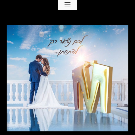
Ski
t
conten