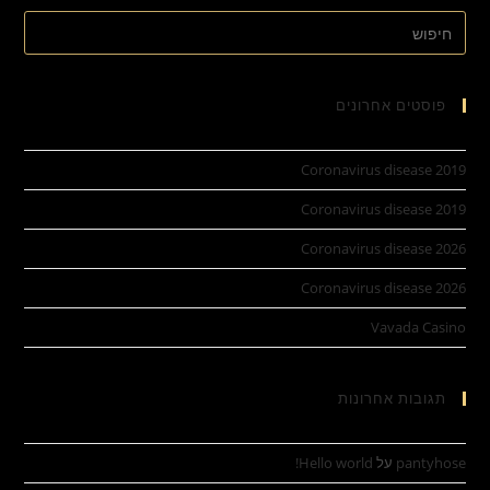
Search
this
website
פוסטים אחרונים
Coronavirus disease 2019
Coronavirus disease 2019
Coronavirus disease 2026
Coronavirus disease 2026
Vavada Casino
תגובות אחרונות
pantyhose
על
Hello world!