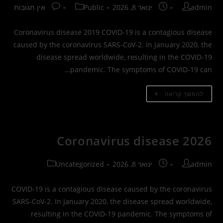
מחבר:
פורסם:
קטגוריה:
תגובות:
admin
ינואר 8, 2026
Public
אין תגובות
Coronavirus disease 2019 COVID-19 is a contagious disease
caused by the coronavirus SARS-CoV-2. In January 2020, the
disease spread worldwide, resulting in the COVID-19
pandemic. The symptoms of COVID‑19 can…
Coronavirus
להמשך קריאה
Disease
2019
Coronavirus disease 2026
מחבר:
פורסם:
קטגוריה:
admin
ינואר 8, 2026
Uncategorized
COVID-19 is a contagious disease caused by the coronavirus
SARS-CoV-2. In January 2020, the disease spread worldwide,
resulting in the COVID-19 pandemic. The symptoms of