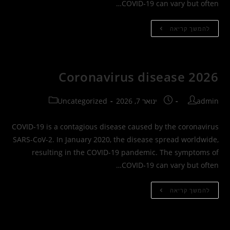
COVID‑19 can vary but often…
Coronavirus
להמשך קריאה
Disease
2026
Coronavirus disease 2026
מחבר:
פורסם:
קטגוריה:
admin
ינואר 7, 2026
Uncategorized
COVID-19 is a contagious disease caused by the coronavirus
SARS-CoV-2. In January 2020, the disease spread worldwide,
resulting in the COVID-19 pandemic. The symptoms of
COVID‑19 can vary but often…
Coronavirus
להמשך קריאה
Disease
2026