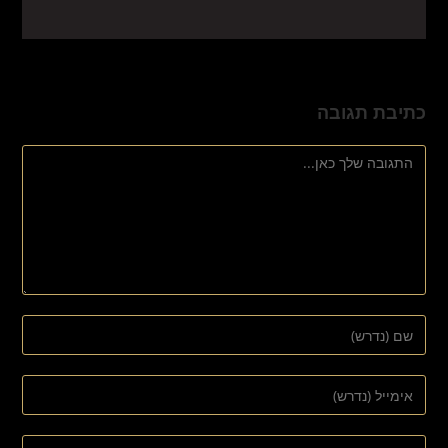
כתיבת תגובה
להגיב
הזן
את
השם
הזן
שלך
את
או
כתובת
הזן