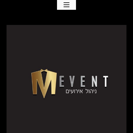
Ski
t
conten