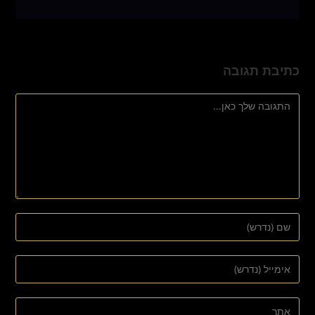
כתיבת תגובה
להגיב
הזן
את
השם
הזן
שלך
את
או
כתובת
הזן
שם