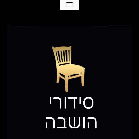
Ski
t
conten