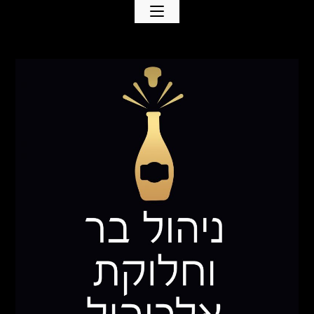
Ski
t
conten